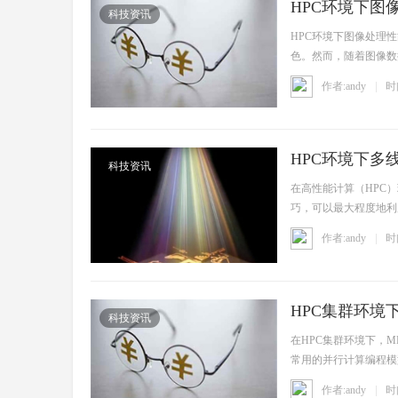
HPC环境下图
科技资讯
HPC环境下图像处理
色。然而，随着图像数
算（H ...
作者:andy
时间
超
HPC环境下多
科技资讯
在高性能计算（HPC
巧，可以最大程度地利
行多 ...
作者:andy
时间
算
HPC集群环境
科技资讯
在HPC集群环境下，MPI
常用的并行计算编程模
资 ...
作者:andy
时间