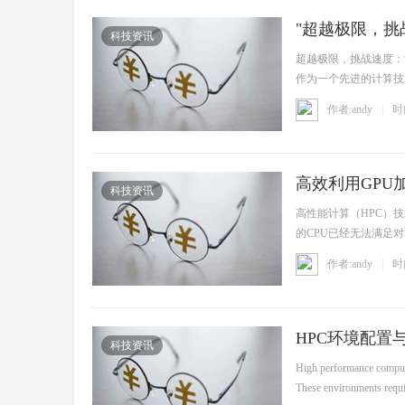
"超越极限，挑
科技资讯
超越极限，挑战速度：
作为一个先进的计算技
在医疗 ...
作者:andy
时间
高
高效利用GPU
科技资讯
高性能计算（HPC）
的CPU已经无法满足
一。GPU ...
作者:andy
时间
性
HPC环境配置与
科技资讯
High performance computi
These environments requir