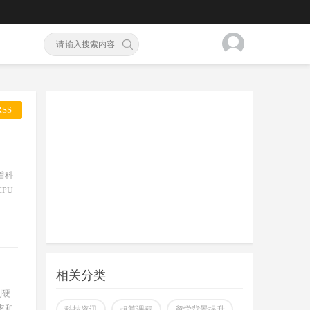
SS
着科
PU
相关分类
到硬
率和
科技资讯
超算课程
留学背景提升