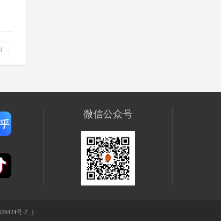
页
微信公众号
26424号-2
)