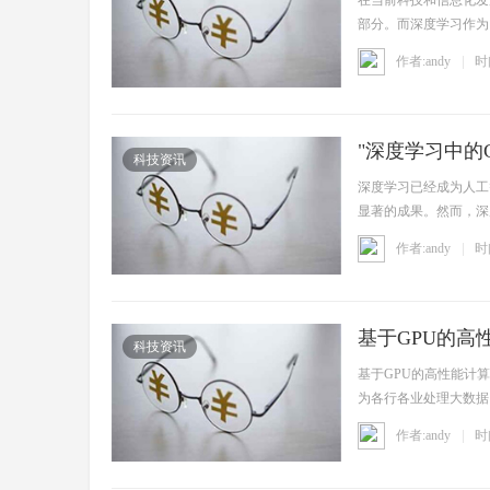
在当前科技和信息化发
智
部分。而深度学习作为
习模型 ...
作者:andy
时间
"深度学习中的
科技资讯
深度学习已经成为人工
显著的成果。然而，深
造
程， ...
作者:andy
时间
基于GPU的高
科技资讯
基于GPU的高性能计算优化
为各行各业处理大数据
算 ...
作者:andy
时间
局