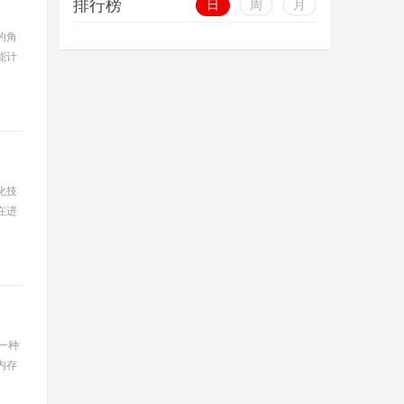
排行榜
日
周
月
的角
能计
化技
在进
是一种
内存