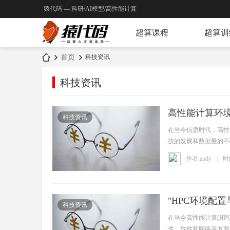
猿代码 — 科研/AI模型/高性能计算
超算课程
超算训
首页
科技资讯
科技资讯
猿
›
›
高性能计算环
科技资讯
在当今信息时代，高性
技的发展和数据量的不
潜力， ...
作者:andy
时间
"HPC环境配
代
科技资讯
在当今高性能计算(H
件、软件和网络等方面