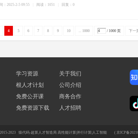
：2025-2-5 09:55
阅读：1051
回复：0
4
5
6
7
8
9
10
... 1000
/ 1000 页
下一
学习资源
关于我们
根人才计划
公司介绍
免费公开课
商务合作
免费资源下载
人才招聘
©2015-2023
猿代码-超算人才智造局 高性能计算|并行计算|人工智能
(
京ICP备20210