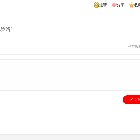
邀请
分享
收
策略"
已有
0
评